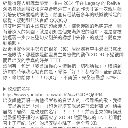
經覺得迷人到魂牽夢縈，後來 2014 年在 Legacy 的 Relive
演唱會聽到培安和宥嘉合唱這首。直到昨天才第一次親耳聽
到培安現場獨唱的眼色，簡直有種執著多年的缺憾被補足的
感覺，感動到無法言語 QQQQQ
培安唱這首的主歌真的超級迷人，慵懶迷離的唱腔帶出一種
有著撩人的氛圍，就是明知是個充滿危險的陷阱，還是會被
挑逗著一步步在迷幻又甜美的誘惑中失神，的感覺。簡直撩
到飛起。
然後培安今天手勢真的很多（笑）居然還有單手遮臉只露出
一邊眼睛，那種像是動畫男主角會做的動作 XDDD 不過很帥
而且培安的手真的好美 TTTT
歌詞有一句是「我會讓你心甘情願把一切都給我」，噢聽到
這句的時候我心裡真的是，覺得「好！！都給你、全部都給
你、命也給你！！！QQQ」，不誇張，完全被蠱惑 >//////<
▶️ 玫瑰的名字
https://www.youtube.com/watch?v=zG4DBQj9Pf4
培安說他要唱一首他很崇敬的音樂人的、很難唱的歌，我還
一度以為會是「河」（印象裡培安說過這首歌超難 w）結果
居然！居然！是玫瑰的名字！！！！！！前奏出來的時候感
覺整個場子裡的人都著火了 XDDD 然而貼心的 TNT 老師們
替上了年紀（欸）的培安貼心降了一個全音 XD