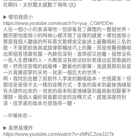
在顫抖，太好聽太感動了嗚嗚 QQ
▶️ 哪怕我很小
https://www.youtube.com/watch?v=yuy_CGtHDDw
人在一個小小的表演場地，但卻看見了廣闊的一整個世界。
聽完那怕我很小的時候心裡浮現了這樣的感覺。哪怕我很小
算是我個人聽過的所有華文歌裡肯定能排上最難唱前三名的
歌，不是節拍音高或旋律那種技巧上的難，而是很難很難唱
出那個意境跟氛圍，內斂但深刻、激昂卻又迷離，我想沒有
一些人生歷練的人，大概是沒有辦法好好表達出這首歌曲的
吧。然而培安唱的超級棒，聽著他的歌聲，我感覺眼前就是
一片寬廣寂寥的天地、就是一個巨大的世界。
啊，我特別去聽了原創作人李泉的翻唱版本，也很厲害！但
跟培安是很不太一樣的詮釋方式，李泉的版本到最後情緒是
有大肆炸出來的，培安的版本則是情緒張到最高點但壓著不
爆開。我個人偏好是喜歡培安的詮釋方式，感覺深度特別
深，但李泉的版本也很值得一聽。
---中場休息---
▶️ 易燃易爆炸
https://www.youtube.com/watch?v=zMNC2cw1D7k