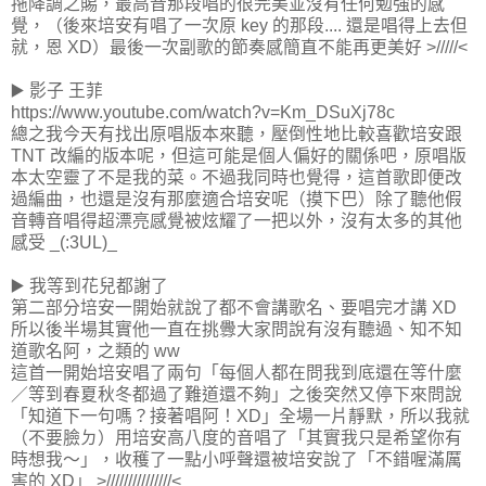
拖降調之賜，最高音那段唱的很完美並沒有任何勉強的感
覺，（後來培安有唱了一次原 key 的那段.... 還是唱得上去但
就，恩 XD）最後一次副歌的節奏感簡直不能再更美好 >/////<
▶️ 影子 王菲
https://www.youtube.com/watch?v=Km_DSuXj78c
總之我今天有找出原唱版本來聽，壓倒性地比較喜歡培安跟
TNT 改編的版本呢，但這可能是個人偏好的關係吧，原唱版
本太空靈了不是我的菜。不過我同時也覺得，這首歌即便改
過編曲，也還是沒有那麼適合培安呢（摸下巴）除了聽他假
音轉音唱得超漂亮感覺被炫耀了一把以外，沒有太多的其他
感受 _(:3UL)_
▶️ 我等到花兒都謝了
第二部分培安一開始就說了都不會講歌名、要唱完才講 XD
所以後半場其實他一直在挑釁大家問說有沒有聽過、知不知
道歌名阿，之類的 ww
這首一開始培安唱了兩句「每個人都在問我到底還在等什麼
／等到春夏秋冬都過了難道還不夠」之後突然又停下來問說
「知道下一句嗎？接著唱阿！XD」全場一片靜默，所以我就
（不要臉ㄉ）用培安高八度的音唱了「其實我只是希望你有
時想我～」，收穫了一點小呼聲還被培安說了「不錯喔滿厲
害的 XD」 >///////////////<