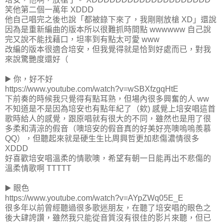
笑他第二個一萬年 XDDD
他自己唱完之後也說「都被錄下來了，我剛剛放槍 XD」還說
因為是重新編曲的版本所以很難抓時間點 wwwwww 自己說
完又說不能找藉口，坦率到有點太可愛 www
改編的版本很適合培安，但我覺得就是恰到好處而已，對我
來說驚艷度還好（
▶️ 你，好不好
https://www.youtube.com/watch?v=wSBXfzgqHtE
下前奏的時候我只覺得有點耳熟，但場內很多興奮的人 ww
不知道是不是因為培安也有點年紀了（欸) 感覺上培安唱這首
歌時給人的感覺，跟原唱就有很大的不同，雖然也是用了很
多柔和清涼的假音（噢培安的假音真的好美好亮噢嗚嗚羨慕
QQ），但聽起來就是硬生生比周興哲更加悲傷濃情很多
XDDD
好喜歡培安唱溫柔的情歌噢，希望有朝一日能再出不悲傷的
溫柔情歌啊 TTTTT
▶️ 眼色
https://www.youtube.com/watch?v=AYpZWq05E_E
很多年以前曾經聽過很多歌迷朋友，在聽了培安唱的眼色之
後大肆誇讚，雖然我只能從音質沒有很佳的影片來聽，但已