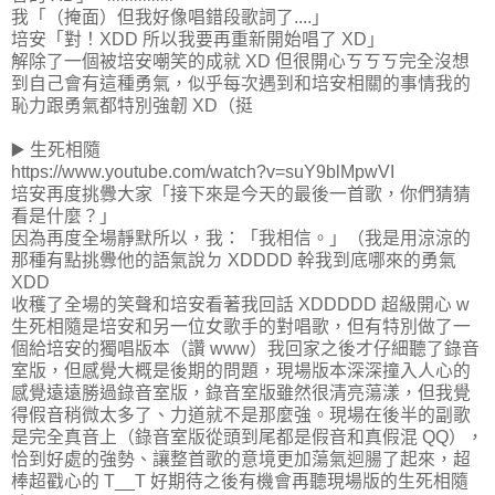
我「（掩面）但我好像唱錯段歌詞了....」
培安「對！XDD 所以我要再重新開始唱了 XD」
解除了一個被培安嘲笑的成就 XD 但很開心ㄎㄎㄎ完全沒想
到自己會有這種勇氣，似乎每次遇到和培安相關的事情我的
恥力跟勇氣都特別強韌 XD（挺
▶️ 生死相隨
https://www.youtube.com/watch?v=suY9blMpwVI
培安再度挑釁大家「接下來是今天的最後一首歌，你們猜猜
看是什麼？」
因為再度全場靜默所以，我：「我相信。」（我是用涼涼的
那種有點挑釁他的語氣說ㄉ XDDDD 幹我到底哪來的勇氣
XDD
收穫了全場的笑聲和培安看著我回話 XDDDDD 超級開心 w
生死相隨是培安和另一位女歌手的對唱歌，但有特別做了一
個給培安的獨唱版本（讚 www）我回家之後才仔細聽了錄音
室版，但感覺大概是後期的問題，現場版本深深撞入人心的
感覺遠遠勝過錄音室版，錄音室版雖然很清亮蕩漾，但我覺
得假音稍微太多了、力道就不是那麼強。現場在後半的副歌
是完全真音上（錄音室版從頭到尾都是假音和真假混 QQ），
恰到好處的強勢、讓整首歌的意境更加蕩氣迴腸了起來，超
棒超戳心的 T__T 好期待之後有機會再聽現場版的生死相隨