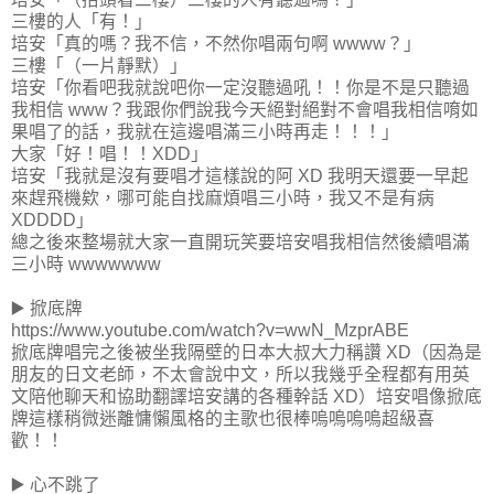
三樓的人「有！」
培安「真的嗎？我不信，不然你唱兩句啊 wwww？」
三樓「（一片靜默）」
培安「你看吧我就說吧你一定沒聽過吼！！你是不是只聽過
我相信 www？我跟你們說我今天絕對絕對不會唱我相信唷如
果唱了的話，我就在這邊唱滿三小時再走！！！」
大家「好！唱！！XDD」
培安「我就是沒有要唱才這樣說的阿 XD 我明天還要一早起
來趕飛機欸，哪可能自找麻煩唱三小時，我又不是有病
XDDDD」
總之後來整場就大家一直開玩笑要培安唱我相信然後續唱滿
三小時 wwwwwww
▶️ 掀底牌
https://www.youtube.com/watch?v=wwN_MzprABE
掀底牌唱完之後被坐我隔壁的日本大叔大力稱讚 XD（因為是
朋友的日文老師，不太會說中文，所以我幾乎全程都有用英
文陪他聊天和協助翻譯培安講的各種幹話 XD）培安唱像掀底
牌這樣稍微迷離慵懶風格的主歌也很棒嗚嗚嗚嗚超級喜
歡！！
▶️ 心不跳了