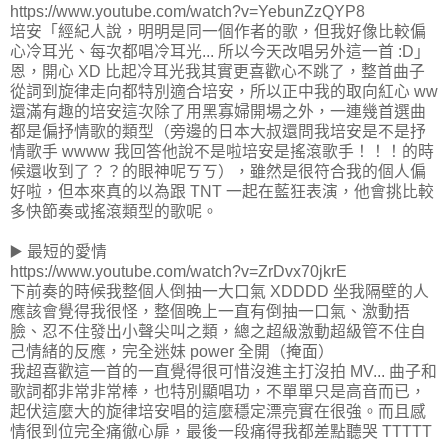
https://www.youtube.com/watch?v=YebunZzQYP8
培安「經紀人說，明明是同一個作者的歌，但我好像比較偏
心冷耳光、每次都唱冷耳光... 所以今天改唱另外這一首 :D」
恩，開心 XD 比起冷耳光我其實更喜歡心不跳了，整首曲子
從詞到旋律走向都特別適合培安，所以正中我的取向紅心 ww
還滿有趣的培安這次除了用黑寡婦開場之外，一連幾首選曲
都是偏抒情歌的類型（旁邊的日本大叔還問我培安是不是抒
情歌手 wwww 我回答他說不是啦培安是搖滾歌手！！！的時
候還收到了？？的眼神呢ㄎㄎ），雖然是很符合我的個人偏
好啦，但本來真的以為跟 TNT 一起在藍狂表演，他會挑比較
多快節奏或搖滾類型的歌呢。
▶️ 最短的愛情
https://www.youtube.com/watch?v=ZrDvx70jkrE
下前奏的時候我整個人倒抽一大口氣 XDDDD 坐我隔壁的人
應該會覺得我很怪，整個晚上一直有倒抽一口氣、激動捂
臉、忍不住發出小聲尖叫之類，總之超級激動超級管不住自
己情緒的反應，完全迷妹 power 全開（掩面）
我超喜歡這一首的一直覺得很可惜沒進主打沒拍 MV... 曲子和
歌詞都非常非常棒，也特別顯唱功，不單單只是高音而已，
起伏這麼大的旋律培安唱的這麼穩定漂亮實在很強。而且感
情很到位完全痛徹心扉，最後一段痛得我都差點聽哭 TTTTT