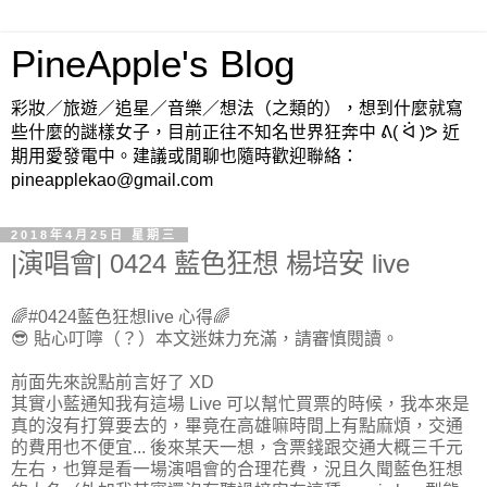
PineApple's Blog
彩妝／旅遊／追星／音樂／想法（之類的），想到什麼就寫
些什麼的謎樣女子，目前正往不知名世界狂奔中 ᕕ( ᐛ )ᕗ 近
期用愛發電中。建議或閒聊也隨時歡迎聯絡：
pineapplekao@gmail.com
2018年4月25日 星期三
|演唱會| 0424 藍色狂想 楊培安 live
🌈#0424藍色狂想live 心得🌈
😎 貼心叮嚀（？）本文迷妹力充滿，請審慎閱讀。
前面先來說點前言好了 XD
其實小藍通知我有這場 Live 可以幫忙買票的時候，我本來是
真的沒有打算要去的，畢竟在高雄嘛時間上有點麻煩，交通
的費用也不便宜... 後來某天一想，含票錢跟交通大概三千元
左右，也算是看一場演唱會的合理花費，況且久聞藍色狂想