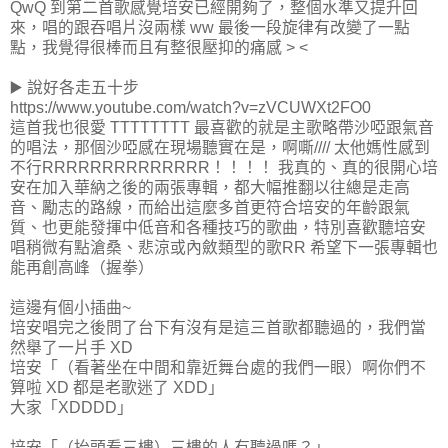
QwQ 到第二首歌感覺培安已經開夠了，整個水準又提升回
來，唱的跟吞唱片沒兩樣 ww 最後一段旋律有改變了一點
點，我覺得很棒而且有整很壓抑的痛感 > <
▶️ 說好各走五十步
https://www.youtube.com/watch?v=zVCUWXt2FO0
這首我也很愛 TTTTTTTT 最喜歡的就是主歌略帶沙啞跟氣音
的唱法，那個沙啞感在現場聽實在是，啊嘶//// 太他媽性感到
不行RRRRRRRRRRRRRR！！！！ 我真的、真的很開心培
安在加入華納之後的兩張專輯，都大幅推翻以往總是走高
音、勵志的路線，而給出這麼多首更符合培安的年齡跟氣
質、也更能發揮中低音和各種技巧的歌曲，特別喜歡聽培安
唱稍微有點滄桑、悲涼或內斂類型的歌RR 希望下一張專輯也
能再創高峰（握拳）
這邊有個小插曲~
培安唱完之後問了台下有沒有是這三首歌都聽過的，我們當
然舉了一片手 XD
培安「（看著坐在中間和靠近舞台處的我們一眼）啊你們不
算啦 XD 都是老歌迷了 XDD」
大家「XDDDD」
培安「（抬頭看三樓）三樓的人有聽過嗎？」