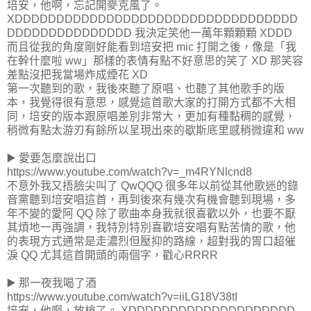
培安，他啊，忘記開麥克風了。
XDDDDDDDDDDDDDDDDDDDDDDDDDDDDDDDDDD
DDDDDDDDDDDDDDD 我決定笑他一萬年顆顆顆 XDDD
而且從我的角度剛好能看到培安把 mic 打開之後，像是「我
在幹什麼啦 ww」那樣的表情有點不好意思的笑了 XD 那笑容
差點沒把我當場炸成煙花 XD
第一次聽到的歌，我後來聽了原唱、也聽了其他歌手的版
本，我覺得很有意思，感覺這首歌大家的打開方式都不大相
同，培安的版本跟原唱差別非常大，更加有種黏稠的感覺，
稍微有點太游刃有餘所以呈現出來的歇斯底里感稍微違和 ww
▶️ 愛要怎麼說出口
https://www.youtube.com/watch?v=_m4RYNlcnd8
不意外我又捂臉尖叫了 QwQQQ 很多年以前從其他歌迷的錄
音黨聽到培安唱這首，再到後來有幾次有機會聽到現場，多
年不變的愛阿 QQ 除了歌曲本身我就很喜歡以外，也要不厭
其煩地一再強調，我特別特別喜歡培安唱有點苦情的歌，他
的表現方式通常是走濃烈但壓抑的路線，超對我的胃口超催
淚 QQ 尤其這首開頭的兩個字，戳心RRRR
▶️ 那一夜我喝了酒
https://www.youtube.com/watch?v=iiLG18V38tI
培安，他啊，放槍了。 XDDDDDDDDDDDDDDDDDDDD