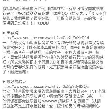
廢話說完接著就依照往例用歌單來說。有點可惜沒開放點歌
就是了，好想聽謝謝讓我愛上你噢 QQ（培安表示「今天不准
點歌ㄛ我們準備了很多好歌！！誰敢交點歌單上來的我一定
現場問是誰喔！！」XDDD
▶️ 黑寡婦
https://www.youtube.com/watch?v=CsKLZnXcD14
一上台後沒有 talk 直接開始唱，有種奇妙的感覺就是沒有唱
得非常好 XD（對不起我真愛黑粉 XD）像是用黑寡婦來開嗓
一樣，高音有一點點推上去的樣子，不過大體而言瑕不掩
瑜，畢竟這時候我還沉醉在很久沒近距離看著培安的迷戀感
裡，所以忽略掉很多小問題 XD 不得不說這種現場直接又爆
大聲的音響效果真的很爽，尤其聽黑寡婦這種編曲很滿的曲
子，超級過癮。
▶️ 最好的結束
https://www.youtube.com/watch?v=0oSpY3y8SQE
培安「這首歌對我來說的意義跟故事，大概就只有 TNT 老戰
友們後面的老同學知道吧。啊你們不要說出去喔（笑）」叫
他們保密那你說屁說啦 wwwww 煩欸這人亂賣關子（扶額
這首並不是主打歌但我超！愛！聽到前奏的時候瞬間開心