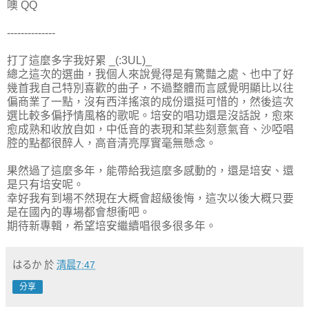
噢 QQ
--------------
打了這麼多字我好累 _(:3UL)_
總之這次的選曲，我個人來說覺得是有驚豔之處、也中了好
幾首我自己特別喜歡的曲子，不過整體而言感覺明顯比以往
偏商業了一點，沒有西洋搖滾的成份還挺可惜的，然後這次
選比較多偏抒情風格的歌呢。培安的唱功還是沒話說，愈來
愈成熟和收放自如，中低音的表現和某些刻意氣音、沙啞唱
腔的點都很醉人，高音清亮厚實毫無懸念。
果然過了這麼多年，能帶給我這麼多感動的，還是培安、還
是只有培安呢。
幸好我有到場不然現在大概會超級後悔，這次以後大概只要
是在國內的專場都會想衝吧。
期待新專輯，希望培安繼續唱很多很多年。
はるか
於
清晨7:47
分享