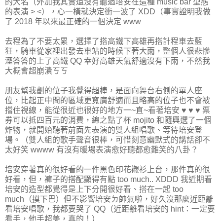
的大名（外加我其實還沒有聽過培安在這種 music bar 型態
的表演 > <），心一橫就決定衝一波了 XDD（事實證明我做
了 2018 年以來最正確的一個決定 www
去程為了不要太累，選擇了搭高鐵下高雄再搭計程車去藍
狂，騎車從家裡出發去車站的時候下著大雨，整個人很悲慘
溼答答的上了高鐵 QQ 幸好高雄天氣舒適沒有下雨，不然我
大概會超崩潰ㄎㄎ
朋友幫我劃的位子我覺得超棒，是面向舞台右側的單人座
位，比起正中間的區域更寬廣舒適而且略高的位子也不會被
擋住視線，能從很近也很好的地方一~直~看著培安 ♥ ♥ ♥ 票
券可以抵四百元的消費，總之點了杯 mojito 和隨興選了一個
炸物，就開始聽著前面先表演的雙人組唱歌、等待培安登
場。（雙人組的歌手聲音很棒，可惜刻意幽默式的講話卻不
太好笑 wwww 有沒有暖場表演愈好聽都愈難笑的八卦？
培安穿著真的很好看的一件黑色印花襯衫上台，那件真的很
好看，但，褲子的搭配顯得有點 too much.. XDDD 我近期看
培安的造型都覺得是上下分開很好看、搭在一起 too
much（摸下巴）但不影響培安ㄉ帥氣啦，好久沒那麼近距離
看培安唱歌，我都要哭了 QQ（近距離看培安的 hint：一定要
看手，他手超美，真的！）