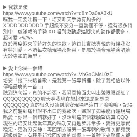
▶️ 我就是傻
https://www.youtube.com/watch?v=d8mDa0eA3kU
喔我一定要吐槽一下，培安昨天手勢有夠多的
XDDDDDDDDDD 手超級不安分一直動個不停，還有很多特
別中二感滿載的手勢 XD 唱到激動處連腳尖的動作都很多，
超可愛 >///////<
終於再度迎來等待許久的快歌，這首其實聽專輯的時候我沒
有特別愛，不過每次聽現場都超爽，是屬於適合現場演唱遠
大於專輯的類型。
▶️ 愛上你是一個錯
https://www.youtube.com/watch?v=VhGaCMsL0zE
培安「接下來這首歌，是我第一張專輯裡，除了我相信以外
傳唱最廣的一首...」
聽到這句話，真的不誇張，我瞬間掩面尖叫出聲眼眶都紅了
QQQQQQQQQQ 喔天啊我現在想起來還是超想哭
QQQQQQQ 真的很久沒聽到培安現場唱這首了嗚嗚嗚，記得
我之前聽到痛也說不出口的我那次，還說了如果能再聽現場
唱愛上你是一個錯就好了，沒想到這麼快就願望成真 QQQ
現在的培安比起當年真的唱功又再進步非常多，變得更厚實
穩定、更游刃有餘，再回頭去唱第一張專輯的歌每次都讓我
超級感動，有種重新找回初衷的感慨。一首聽下來整個人都